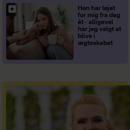
Han har løjet
for mig fra dag
ét - alligevel
har jeg valgt at
blive i
ægteskabet