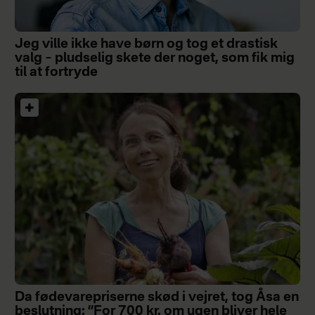
Jeg ville ikke have børn og tog et drastisk
valg – pludselig skete der noget, som fik mig
til at fortryde
Da fødevarepriserne skød i vejret, tog Åsa en
beslutning: ”For 700 kr. om ugen bliver hele