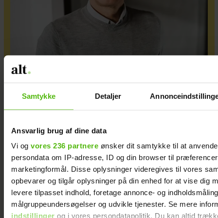
Da jeg igen gik ned med stress, indså jeg, at
der måtte ske noget drastisk i mit ægteskab
Samtykke
Detaljer
Annonceindstilling
Ansvarlig brug af dine data
Vi og
vores 236 partnere
ønsker dit samtykke til at anvend
persondata om IP-adresse, ID og din browser til præferencer, 
marketingformål. Disse oplysninger videregives til vores sa
opbevarer og tilgår oplysninger på din enhed for at vise dig 
levere tilpasset indhold, foretage annonce- og indholdsmåling
målgruppeundersøgelser og udvikle tjenester. Se mere infor
indstillinger
og i vores persondatapolitik. Du kan altid trækk