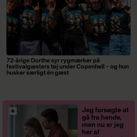
72-årige Dorthe syr rygmærker på
festivalgæsters tøj under Copenhell – og hun
husker særligt én gæst
Jeg forsøgte at
gå fra hende,
men nu er jeg
her af