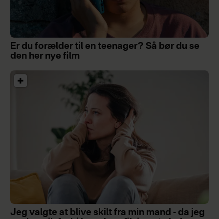
Er du forælder til en teenager? Så bør du se
den her nye film
Jeg valgte at blive skilt fra min mand - da jeg