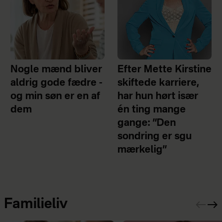
Nogle mænd bliver
Efter Mette Kirstine
aldrig gode fædre -
skiftede karriere,
og min søn er en af
har hun hørt især
dem
én ting mange
gange: ”Den
sondring er sgu
mærkelig”
Familieliv