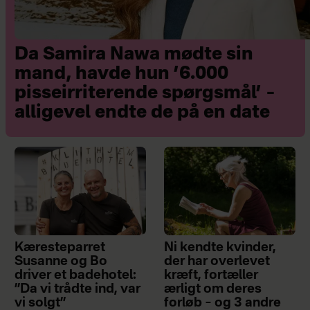
Da Samira Nawa mødte sin
mand, havde hun ’6.000
pisseirriterende spørgsmål’ –
alligevel endte de på en date
Kæresteparret
Ni kendte kvinder,
Susanne og Bo
der har overlevet
driver et badehotel:
kræft, fortæller
”Da vi trådte ind, var
ærligt om deres
vi solgt”
forløb – og 3 andre