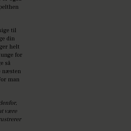
mpelthen
ige til
ge din
ger helt
tunge for
ge så
ke næsten
 For man
denfor,
at være
rustrerer