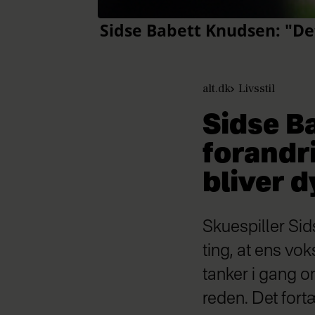
alt.dk
Livsstil
Sidse Ba
forandri
bliver d
Skuespiller Sid
ting, at ens vok
tanker i gang o
reden. Det fort