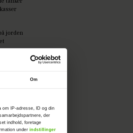
le tanker
 kasser
 på jorden
et
 måde
ra.”
Om
t Knudsen
a om IP-adresse, ID og din
s samarbejdspartnere, der
set indhold, foretage
høre
ormation under
indstillinger