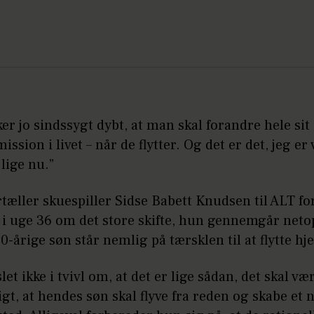
ker jo sindssygt dybt, at man skal forandre hele sit
ission i livet – når de flytter. Og det er det, jeg er
lige nu.”
tæller skuespiller Sidse Babett Knudsen til ALT fo
i uge 36 om det store skifte, hun gennemgår neto
-årige søn står nemlig på tærsklen til at flytte h
let ikke i tvivl om, at det er lige sådan, det skal væ
igt, at hendes søn skal flyve fra reden og skabe et 