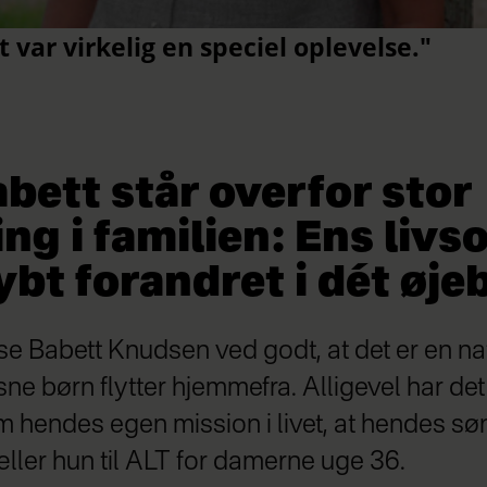
bett står overfor stor
ng i familien: Ens liv
ybt forandret i dét øjeb
se Babett Knudsen ved godt, at det er en na
sne børn flytter hjemmefra. Alligevel har de
m hendes egen mission i livet, at hendes søn 
æller hun til ALT for damerne uge 36.