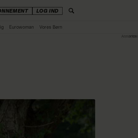
ONNEMENT
LOG IND
ig
Eurowoman
Vores Børn
Annonce