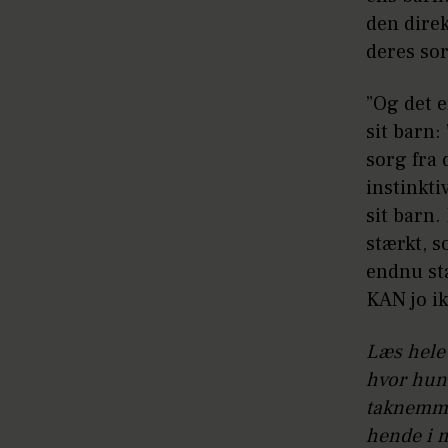
den direk
deres sor
”Og det e
sit barn:
sorg fra 
instinkti
sit barn.
stærkt, s
endnu st
KAN jo ik
Læs hele 
hvor hun 
taknemmel
hende i 