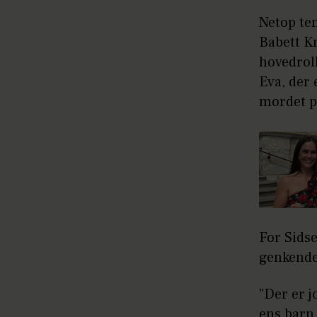
Netop te
Babett Kn
hovedroll
Eva, der 
mordet p
For Sidse
genkende
”Der er j
ens barn.