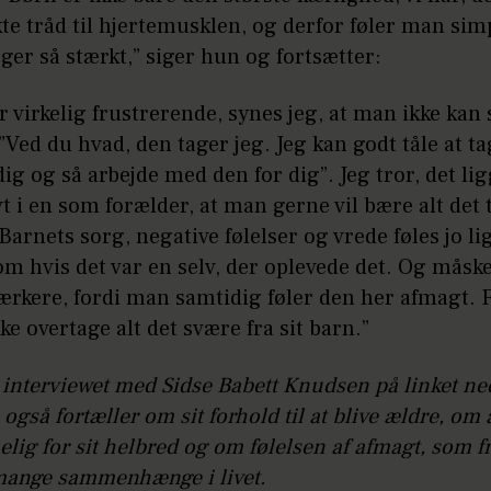
te tråd til hjertemusklen, og derfor føler man si
ger så stærkt,” siger hun og fortsætter:
r virkelig frustrerende, synes jeg, at man ikke kan s
 ”Ved du hvad, den tager jeg. Jeg kan godt tåle at ta
dig og så arbejde med den for dig”. Jeg tror, det lig
vt i en som forælder, at man gerne vil bære alt det 
 Barnets sorg, negative følelser og vrede føles jo li
om hvis det var en selv, der oplevede det. Og mås
ærkere, fordi man samtidig føler den her afmagt.
ke overtage alt det svære fra sit barn.”
interviewet med Sidse Babett Knudsen på linket ne
også fortæller om sit forhold til at blive ældre, om 
ig for sit helbred og om følelsen af afmagt, som f
mange sammenhænge i livet.