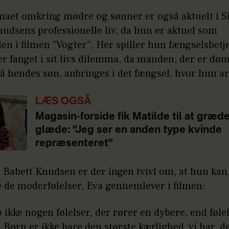
maet omkring mødre og sønner er også aktuelt i S
udsens professionelle liv, da hun er aktuel som
en i filmen ”Vogter”. Her spiller hun fængselsbetj
er fanget i sit livs dilemma, da manden, der er døm
å hendes søn, anbringes i det fængsel, hvor hun a
LÆS OGSÅ
Magasin-forside fik Matilde til at græde
glæde: ”Jeg ser en anden type kvinde
repræsenteret”
 Babett Knudsen er der ingen tvivl om, at hun kan
 de moderfølelser, Eva gennemlever i filmen:
o ikke nogen følelser, der rører en dybere, end føle
 Børn er ikke bare den største kærlighed, vi har, d