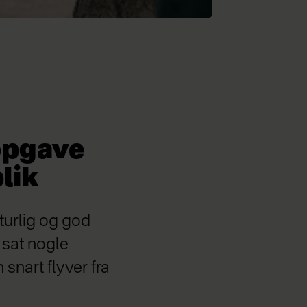
sopgave
lik
turlig og god
t sat nogle
snart flyver fra