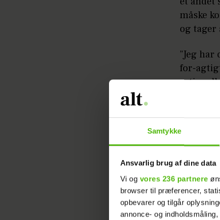
et andet 
måske ko
og tager 
”Jeg har 
for-agtig
rationelle
”Der jo e
bliver dy
Samtykke
Andre 
Ansvarlig brug af dine data
For at fo
Vi og
vores 236 partnere
øns
at høre,
browser til præferencer, stat
opbevarer og tilgår oplysning
”I den s
annonce- og indholdsmåling,