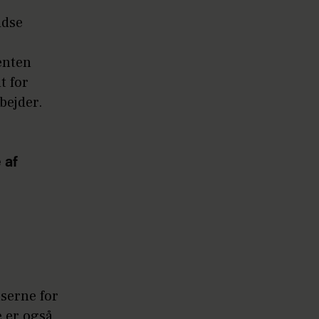
idse
enten
t for
rbejder.
 af
lserne for
e er også