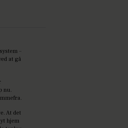
 system –
 ved at gå
r
p nu.
jemmefra.
re. At det
nyt hjem