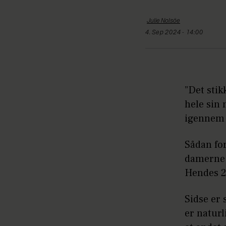
Julie
Nolsöe
4. Sep 2024 - 14:00
”Det stik
hele sin m
igennem 
Sådan for
damerne 
Hendes 20
Sidse er s
er naturl