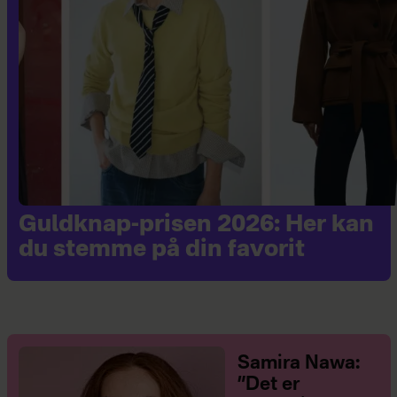
Guldknap-prisen 2026: Her kan
du stemme på din favorit
Samira Nawa:
”Det er