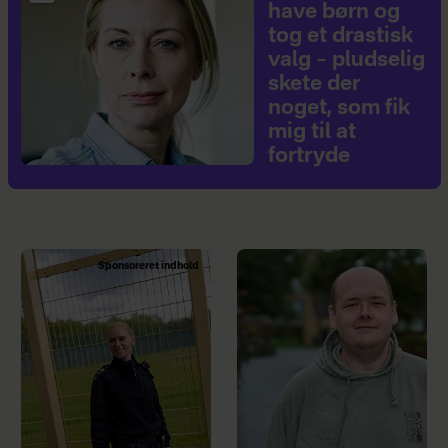
have børn og
tog et drastisk
valg – pludselig
skete der
noget, som fik
mig til at
fortryde
Sponsoreret indhold