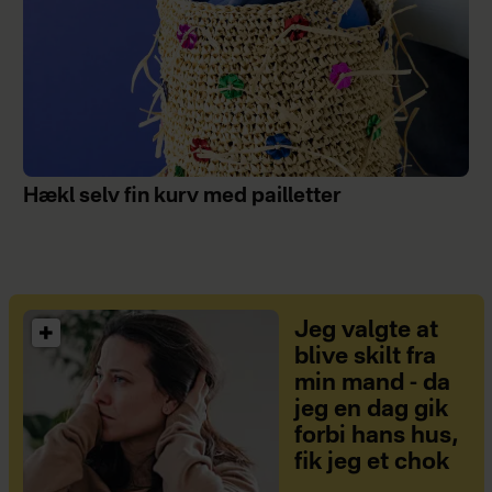
Hækl selv fin kurv med pailletter
Jeg valgte at
blive skilt fra
min mand - da
jeg en dag gik
forbi hans hus,
fik jeg et chok