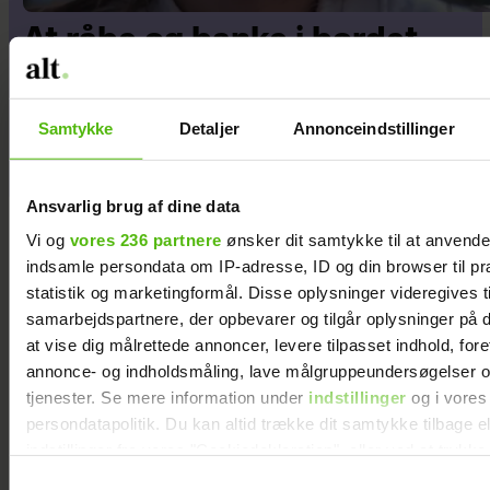
At råbe og banke i bordet
var helt almindeligt for
Maria Jencel, men én
Samtykke
Detaljer
Annonceindstillinger
sætning ændrede det
Ansvarlig brug af dine data
Vi og
vores 236 partnere
ønsker dit samtykke til at anvend
indsamle persondata om IP-adresse, ID og din browser til pr
statistik og marketingformål. Disse oplysninger videregives t
samarbejdspartnere, der opbevarer og tilgår oplysninger på d
at vise dig målrettede annoncer, levere tilpasset indhold, for
annonce- og indholdsmåling, lave målgruppeundersøgelser o
tjenester. Se mere information under
indstillinger
og i vores
persondatapolitik. Du kan altid trække dit samtykke tilbage e
indstillinger fra vores "Cookiedeklaration", eller ved at trykk
trigger" ikonet.
Samtykkevalg