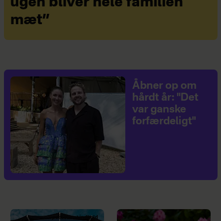
ugen bliver hele familien
mæt”
Åbner op om
hårdt år: "Det
var ganske
forfærdeligt"
Sponsoreret indhold