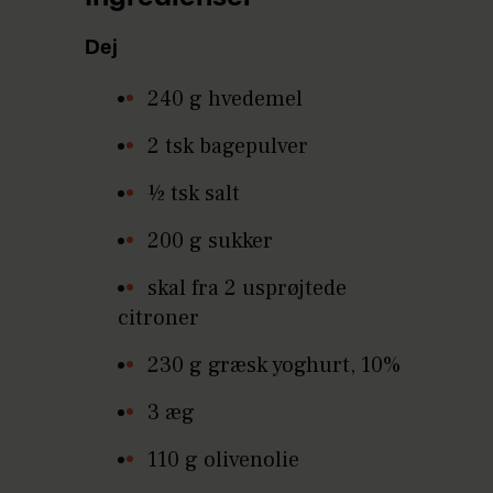
Dej
240 g hvedemel
2 tsk bagepulver
½ tsk salt
200 g sukker
skal fra 2 usprøjtede
citroner
230 g græsk yoghurt, 10%
3 æg
110 g olivenolie