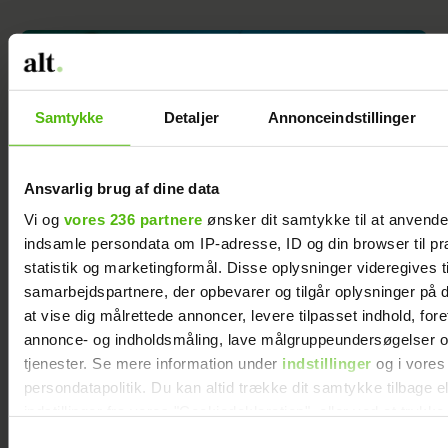
Samtykke
Detaljer
Annonceindstillinger
Ansvarlig brug af dine data
Vi og
vores 236 partnere
ønsker dit samtykke til at anvend
indsamle persondata om IP-adresse, ID og din browser til pr
statistik og marketingformål. Disse oplysninger videregives t
samarbejdspartnere, der opbevarer og tilgår oplysninger på d
at vise dig målrettede annoncer, levere tilpasset indhold, for
Bag facaden på komedieserien ”ALF”: Stort
annonce- og indholdsmåling, lave målgruppeundersøgelser o
drama i kulisserne
tjenester. Se mere information under
indstillinger
og i vores
persondatapolitik. Du kan altid trække dit samtykke tilbage e
indstillinger fra vores "Cookiedeklaration", eller ved at trykk
trigger" ikonet.
Samtykkevalg