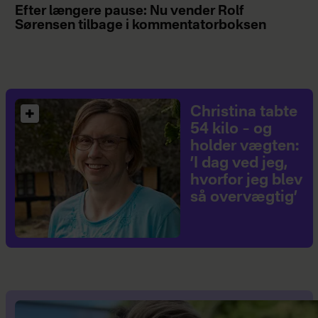
Efter længere pause: Nu vender Rolf
Sørensen tilbage i kommentatorboksen
Christina tabte
54 kilo – og
holder vægten:
’I dag ved jeg,
hvorfor jeg blev
så overvægtig’