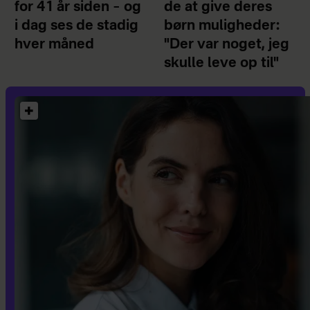
for 41 år siden – og
de at give deres
i dag ses de stadig
børn muligheder:
hver måned
"Der var noget, jeg
skulle leve op til"