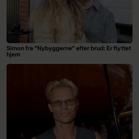
Simon fra “Nybyggerne” efter brud: Er flyttet
hjem