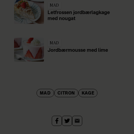
MAD
Letfrossen jordbærlagkage
med nougat
MAD
Jordbærmousse med lime
MAD
CITRON
KAGE