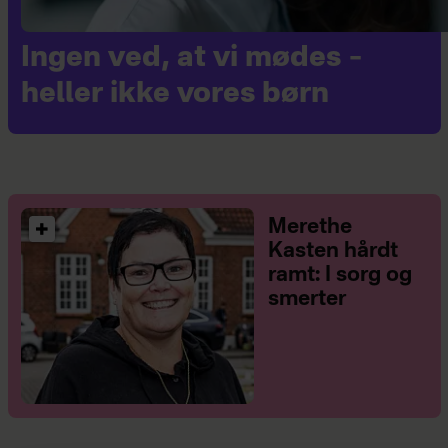
Ingen ved, at vi mødes –
heller ikke vores børn
Merethe
Kasten hårdt
ramt: I sorg og
smerter