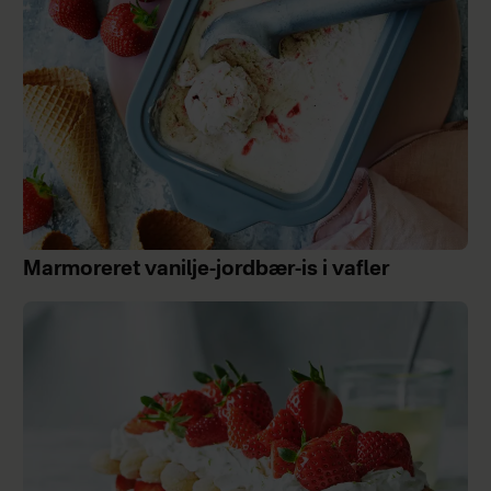
Marmoreret vanilje-jordbær-is i vafler