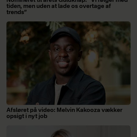
Nomineret til årets Guldknap: ”Vi følger med
tiden, men uden at lade os overtage af
trends”
Afsløret på video: Melvin Kakooza vækker
opsigt i nyt job