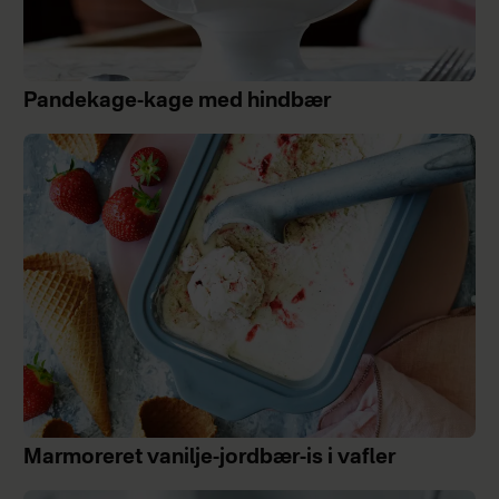
Pandekage-kage med hindbær
Marmoreret vanilje-jordbær-is i vafler