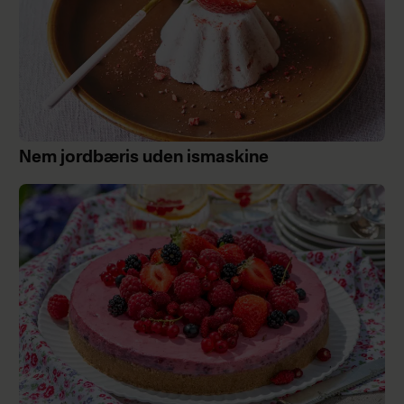
Nem jordbæris uden ismaskine