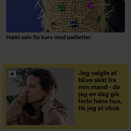
Hækl selv fin kurv med pailletter
Jeg valgte at
blive skilt fra
min mand - da
jeg en dag gik
forbi hans hus,
fik jeg et chok