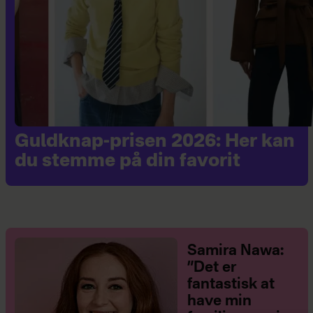
Guldknap-prisen 2026: Her kan
du stemme på din favorit
Samira Nawa:
”Det er
fantastisk at
have min