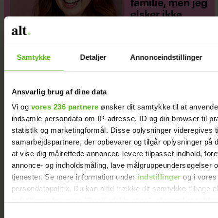
familie, men jeg
elsker ikke
moderskabet”
Samtykke
Detaljer
Annonceindstillinger
Ansvarlig brug af dine data
Vi og
vores 236 partnere
ønsker dit samtykke til at anvend
indsamle persondata om IP-adresse, ID og din browser til pr
statistik og marketingformål. Disse oplysninger videregives t
samarbejdspartnere, der opbevarer og tilgår oplysninger på d
at vise dig målrettede annoncer, levere tilpasset indhold, for
annonce- og indholdsmåling, lave målgruppeundersøgelser o
tjenester. Se mere information under
indstillinger
og i vores
persondatapolitik. Du kan altid trække dit samtykke tilbage e
indstillinger fra vores "Cookiedeklaration", eller ved at trykk
trigger" ikonet.
Samtykkevalg