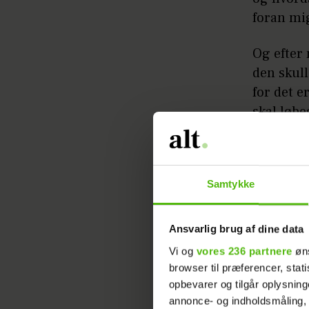
foran mig
Og efter 
den skul
for det e
skal løbe
du udford
svaret på
Samtykke
Læs ogs
Du løber
Ansvarlig brug af dine data
sammen p
Vi og
vores 236 partnere
øns
have gavn
browser til præferencer, stat
opbevarer og tilgår oplysning
alle vane
annonce- og indholdsmåling,
fordi du 