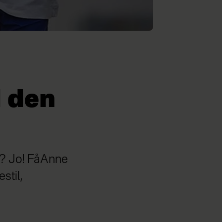
d den
re? Jo! FåAnne
stil,