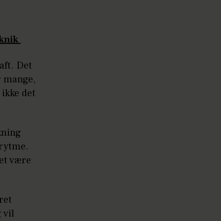
eknik
aft. Det
er mange,
 ikke det
kning
 rytme.
det være
ret
 vil