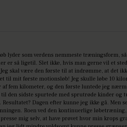
løb lyder som verdens nemmeste træningsform, så 
der er så ligetil. Slet ikke, hvis man gerne vil et st
Jeg skal være den første til at indrømme, at det ikk
et til mit første motionsløb! Jeg skulle løbe 10 kil
 af fem kilometer, og den første luntede jeg nærm
 til den sidste spurtede med sprutrøde kinder og 
. Resultatet? Dagen efter kunne jeg ikke gå. Men s
nningen. Roen ved den kontinuerlige løbetræning,
 presse mig selv, at have prøvet hvor min krops gr
an jeg lidt mindre voldsomt kunne presse grænse