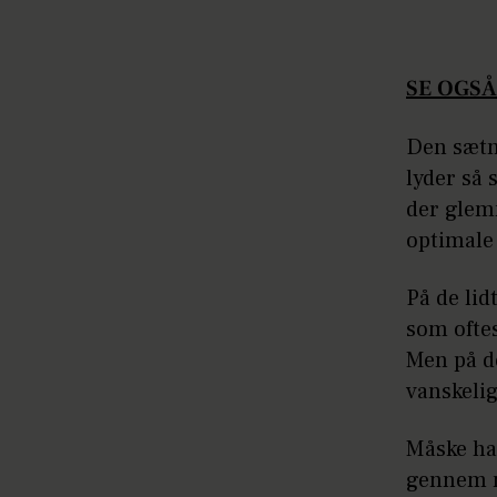
SE OGSÅ:
Den sætni
lyder så 
der glemm
optimale
På de li
som oftes
Men på de
vanskelig
Måske ha
gennem næ