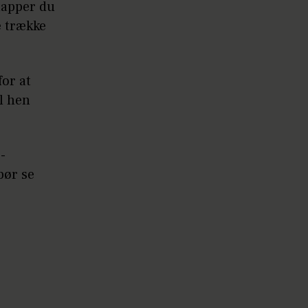
lapper du
e trække
for at
l hen
-
bør se