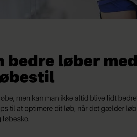
n bedre løber me
løbestil
 løbe, men kan man ikke altid blive lidt bed
s til at optimere dit løb, når det gælder løbe
g løbesko.