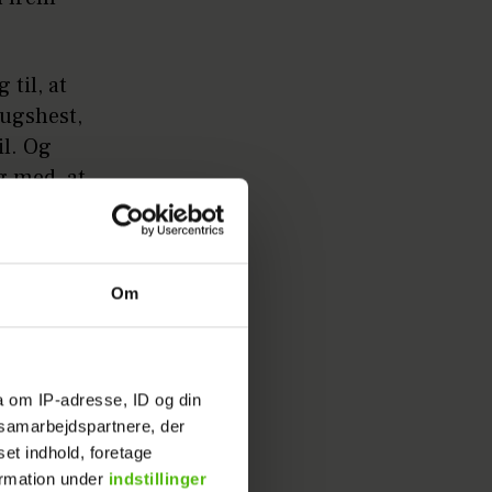
til, at
ugshest,
il. Og
g med, at
dig
Om
t
ke kan
a om IP-adresse, ID og din
men ikke
s samarbejdspartnere, der
set indhold, foretage
r ”ar” -
ormation under
indstillinger
svær at