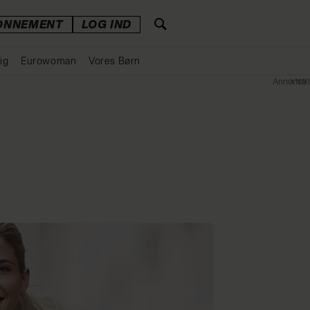
ONNEMENT
LOG IND
ig
Eurowoman
Vores Børn
Annonce