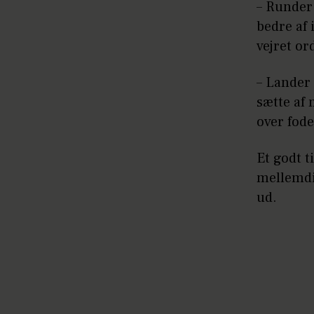
– Runder 
bedre af 
vejret or
– Lander 
sætte af 
over fode
Et godt t
mellemdi
ud.