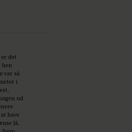
er det
ed hen
e var så
ometer i
est,
tungen ud
enere
 at have
ænse lå,
n frem