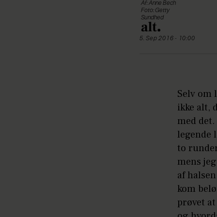
Af: Anne Bech
Foto: Getty
Sundhed
5. Sep 2016 - 10:00
Selv om 
ikke alt, 
med det. 
legende l
to runder
mens jeg
af halsen
kom belø
prøvet at
og hvord