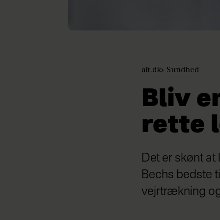
alt.dk
Sundhed
Bliv e
rette 
Det er skønt at
Bechs bedste tip
vejrtrækning o