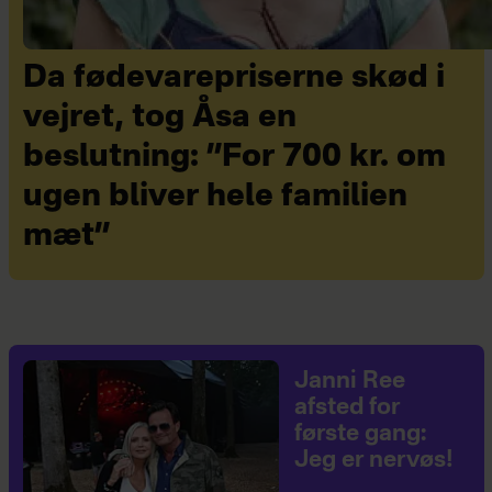
Da fødevarepriserne skød i
vejret, tog Åsa en
beslutning: ”For 700 kr. om
ugen bliver hele familien
mæt”
Janni Ree
afsted for
første gang:
Jeg er nervøs!