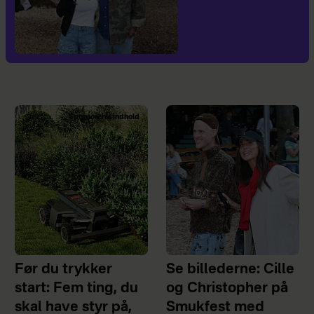
Sponsoreret indhold
Før du trykker
Se billederne: Cille
start: Fem ting, du
og Christopher på
skal have styr på,
Smukfest med