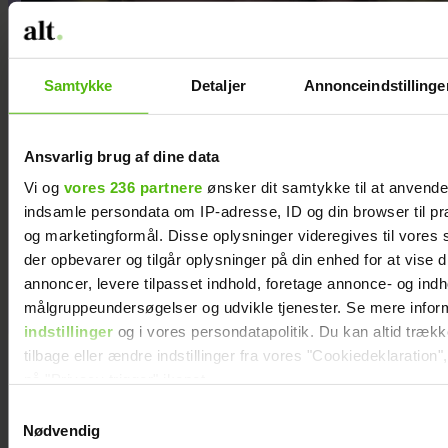
Samtykke
Detaljer
Annonceindstillinge
Ansvarlig brug af dine data
At råbe og banke i bordet
Vi og
vores 236 partnere
ønsker dit samtykke til at anvend
indsamle persondata om IP-adresse, ID og din browser til præ
var helt almindeligt for
og marketingformål. Disse oplysninger videregives til vores
Maria Jencel, men én
der opbevarer og tilgår oplysninger på din enhed for at vise d
annoncer, levere tilpasset indhold, foretage annonce- og ind
sætning ændrede det
målgruppeundersøgelser og udvikle tjenester. Se mere infor
indstillinger
og i vores persondatapolitik. Du kan altid træk
tilbage eller ændre indstillinger fra vores "Cookiedeklaration",
på "Privacy trigger" ikonet.
Samtykkevalg
Dine valg anvendes på hele websitet.
Nødvendig