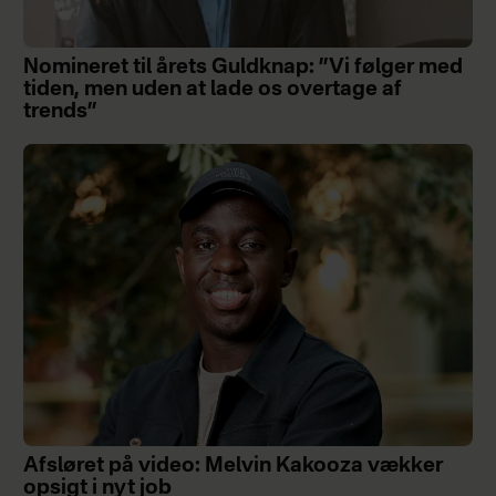
Nomineret til årets Guldknap: ”Vi følger med
tiden, men uden at lade os overtage af
trends”
Afsløret på video: Melvin Kakooza vækker
opsigt i nyt job