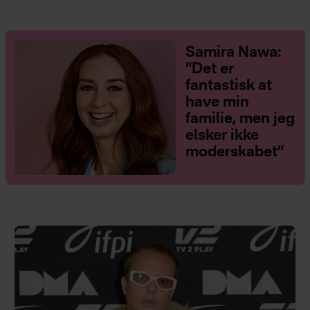
Samira Nawa:
”Det er
fantastisk at
have min
familie, men jeg
elsker ikke
moderskabet”