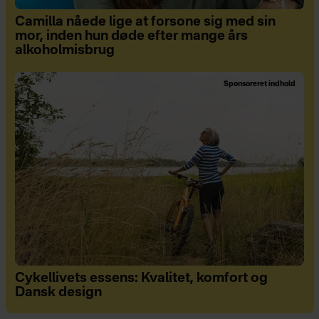
Camilla nåede lige at forsone sig med sin
mor, inden hun døde efter mange års
alkoholmisbrug
Sponsoreret indhold
Cykellivets essens: Kvalitet, komfort og
Dansk design