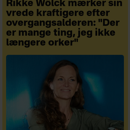
Rikke Wölck mærker sin
vrede kraftigere efter
overgangsalderen: "Der
er mange ting, jeg ikke
længere orker"