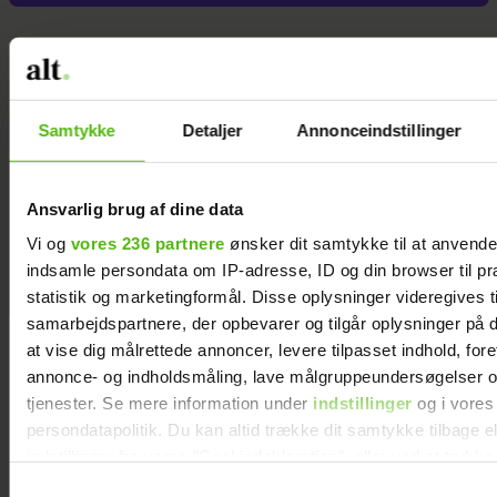
Hækl selv de
Samtykke
Detaljer
Annonceindstillinger
12 stjernetegn
Ansvarlig brug af dine data
Vi og
vores 236 partnere
ønsker dit samtykke til at anvend
indsamle persondata om IP-adresse, ID og din browser til pr
statistik og marketingformål. Disse oplysninger videregives t
samarbejdspartnere, der opbevarer og tilgår oplysninger på d
at vise dig målrettede annoncer, levere tilpasset indhold, for
annonce- og indholdsmåling, lave målgruppeundersøgelser o
tjenester. Se mere information under
indstillinger
og i vores
persondatapolitik. Du kan altid trække dit samtykke tilbage e
indstillinger fra vores "Cookiedeklaration", eller ved at trykk
trigger" ikonet.
Samtykkevalg