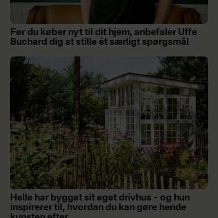
Før du køber nyt til dit hjem, anbefaler Uffe
Buchard dig at stille ét særligt spørgsmål
Helle har bygget sit eget drivhus – og hun
inspirerer til, hvordan du kan gøre hende
kunsten efter