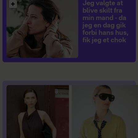
Jeg valgte at
blive skilt fra
min mand - da
jeg en dag gik
forbi hans hus,
fik jeg et chok