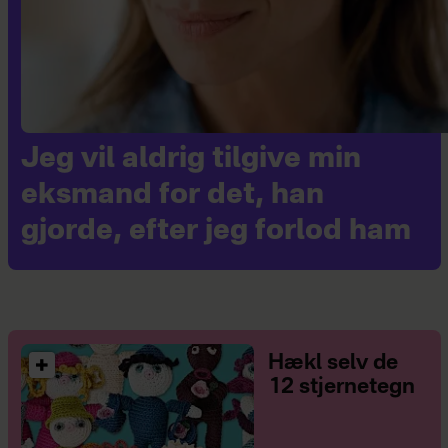
Jeg vil aldrig tilgive min
eksmand for det, han
gjorde, efter jeg forlod ham
Hækl selv de
12 stjernetegn