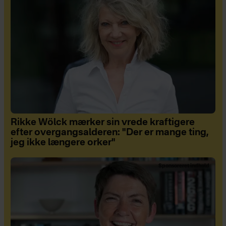
Rikke Wölck mærker sin vrede kraftigere
efter overgangsalderen: "Der er mange ting,
jeg ikke længere orker"
Sponsoreret indhold