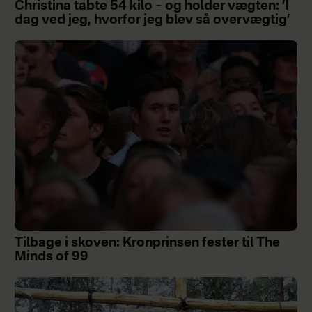
Christina tabte 54 kilo – og holder vægten: ’I
dag ved jeg, hvorfor jeg blev så overvægtig’
Tilbage i skoven: Kronprinsen fester til The
Minds of 99