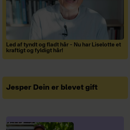
Led af tyndt og fladt hår – Nu har Liselotte et
kraftigt og fyldigt hår!
Jesper Dein er blevet gift