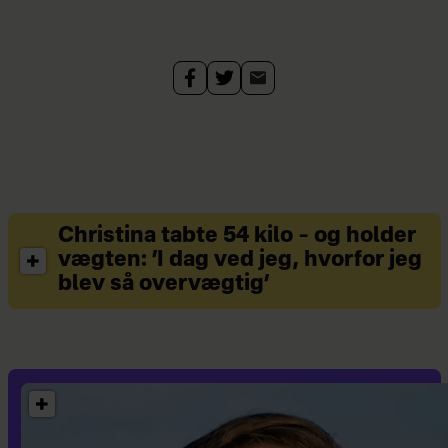
Christina tabte 54 kilo – og holder
vægten: ’I dag ved jeg, hvorfor jeg
blev så overvægtig’