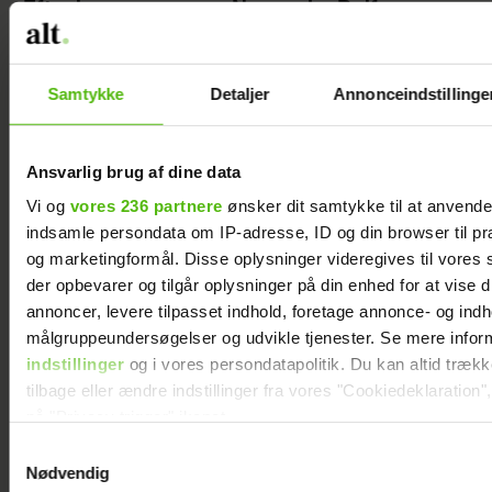
Efter længere pause: Nu vender Rolf
Sørensen tilbage i kommentatorboksen
Samtykke
Detaljer
Annonceindstillinge
Ansvarlig brug af dine data
Vi og
vores 236 partnere
ønsker dit samtykke til at anvend
indsamle persondata om IP-adresse, ID og din browser til præ
og marketingformål. Disse oplysninger videregives til vores
der opbevarer og tilgår oplysninger på din enhed for at vise d
annoncer, levere tilpasset indhold, foretage annonce- og ind
målgruppeundersøgelser og udvikle tjenester. Se mere infor
indstillinger
og i vores persondatapolitik. Du kan altid træk
Birthe Kjær overraskede publikum på scenen
tilbage eller ændre indstillinger fra vores "Cookiedeklaration",
på "Privacy trigger" ikonet.
Samtykkevalg
Dine valg anvendes på hele websitet.
Nødvendig