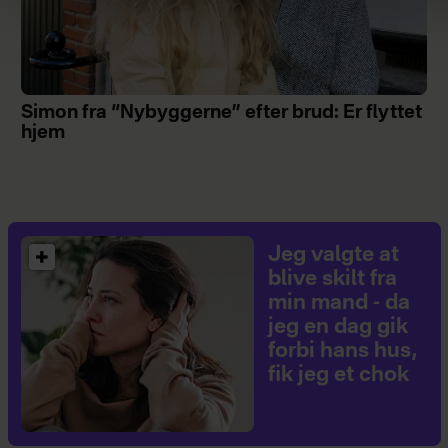
Simon fra “Nybyggerne” efter brud: Er flyttet
hjem
Jeg valgte at
blive skilt fra
min mand - da
jeg en dag gik
forbi hans hus,
fik jeg et chok