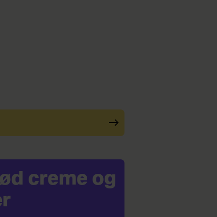
 sød creme og
r