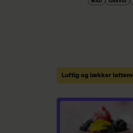
MAD
GRAVID
Luftig og lækker latte