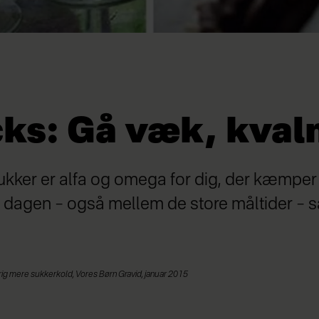
cks: Gå væk, kval
sukker er alfa og omega for dig, der kæmpe
 dagen – også mellem de store måltider – s
drig mere sukkerkold, Vores Børn Gravid, januar 2015