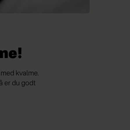
me!
r med kvalme.
å er du godt