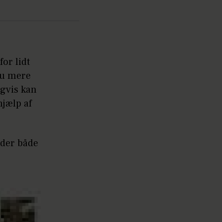
or lidt
nu mere
igvis kan
hjælp af
 der både