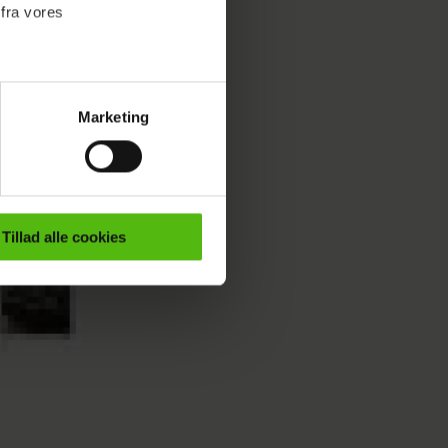
 fra vores
Marketing
ournalistisk indhold til dig.
emmeside. Vi indsamler data
er samt til brug for
ktioner i forbindelse med
Tillad alle cookies
e mere om vores brug af
 både