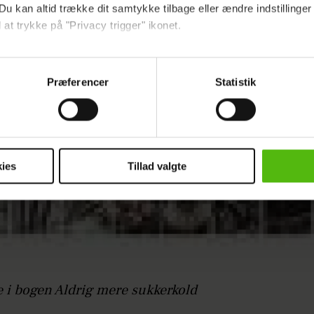
Du kan altid trække dit samtykke tilbage eller ændre indstillinger
 at trykke på "Privacy trigger" ikonet.
ebsitet.
Præferencer
Statistik
indsamle og bruge data for at kunne levere og finansiere relevant j
ookies fra tredjeparter til at at optimere dit besøg på vores hj
t sikre funktionalitet, generere statistik og huske dine præferenc
mere vores reklametiltag på sociale medier og til at vise dig fun
ies
Tillad valgte
dit samtykke tilbage via linket i vores cookiepolitik. Du kan læs
og behandling af dine personoplysninger i forbindelse hermed i
okiepolitik
.
 i bogen Aldrig mere sukkerkold