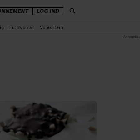
ONNEMENT
LOG IND
ig
Eurowoman
Vores Børn
Annonce