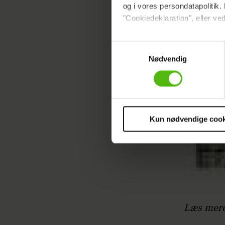
og i vores persondatapolitik. 
"Cookiedeklaration", eller ved
Dine valg anvendes på hele w
Samtykkevalg
Nødvendig
Vi ønsker dit samtykke til at 
Vi anvender egne cookies og c
om IP, ID og din browser for a
markedsføring, så vi kan opti
sociale medier.
Kun nødvendige cook
Du kan til enhver tid trække 
cookies, samarbejdspartnere 
vores
privatlivspolitik
og
co
Læs mere