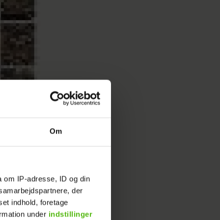
Om
a om IP-adresse, ID og din
s samarbejdspartnere, der
set indhold, foretage
ormation under
indstillinger