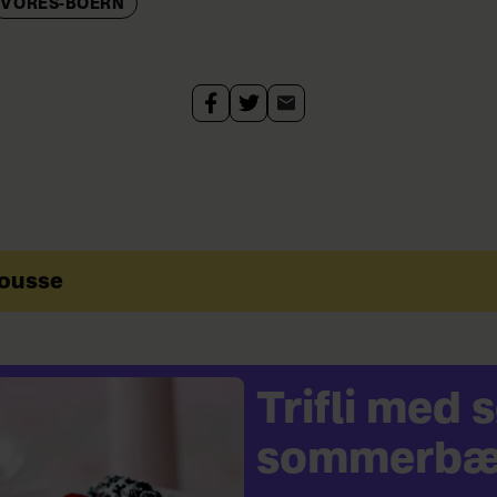
VORES-BOERN
mousse
Trifli med
sommerbæ