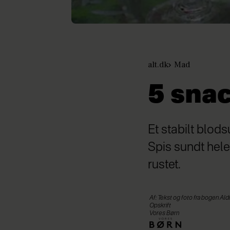
alt.dk
Mad
5 sna
Et stabilt blod
Spis sundt hele
rustet.
Af: Tekst og foto fra bogen Al
Opskrift
Vores Børn