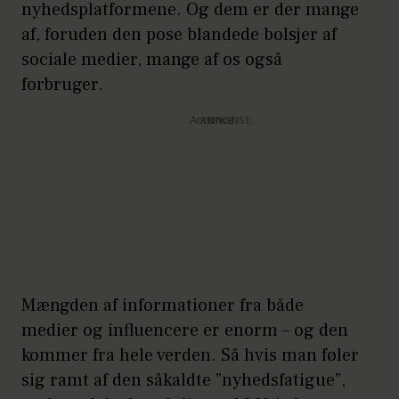
atomsamarbejde. Danmark og
nyhedsplatformene. Og dem er der mange
atomvåben i samme sætning –
af, foruden den pose blandede bolsjer af
sociale medier, mange af os også
det er jo helt vildt! Et konkret
forbruger.
eksempel på, hvor vild en
udvikling, den gamle
Annonce
verdensorden er i.
Amerikanske elitesoldater
kidnapper diktatoren Nicolás
Maduro og smider ham i
spjældet i Brooklyn,
Mængden af informationer fra både
attentatforsøget mod Trump
medier og influencere er enorm – og den
til gallamiddagen i april,
kommer fra hele verden. Så hvis man føler
krigen i Iran, Victor Orbans
sig ramt af den såkaldte ”nyhedsfatigue”,
fald i Ungarn, … eller, eller,