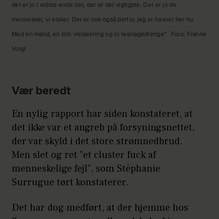
det er jo i sidste ende det, der er det vigtigste. Det er jo de
mennesker, vi elsker. Det er nok også derfor, jeg er havnet her nu.
Med en mand, en lille vielsesring og to teenagedrenge”
Foto: Franne
Voigt
Vær beredt
En nylig rapport har siden konstateret, at
det ikke var et angreb på forsyningsnettet,
der var skyld i det store strømnedbrud.
Men slet og ret ”et cluster fuck af
menneskelige fejl”, som Stéphanie
Surrugue tørt konstaterer.
Det har dog medført, at der hjemme hos