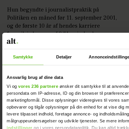
Hun begyndte i journalistpraktik på
Politiken en måned før 11. september 2001,
og de første 10 år af hendes karriere
foregik i skyggen af 9/11, minder hun om –
hvis nu man skulle gå og tro, at verden var
mere fredelig før. Alligevel har
Samtykke
Detaljer
Annonceindstilling
nyhedsstrømmen været overvældende, til
tider uvirkelig, selv for Surrugue.
Ansvarlig brug af dine data
– Både mængden og alvoren af de nyheder,
Vi og
vores 236 partnere
ønsker dit samtykke til at anvend
vi dækker, er eskaleret, og det er nyt, synes
persondata om IP-adresse, ID og din browser til præferencer, 
jeg. Og så hvor hurtigt det hele skifter –
marketingformål. Disse oplysninger videregives til vores sa
alting er så uforudsigeligt.
opbevarer og tilgår oplysninger på din enhed for at vise dig 
levere tilpasset indhold, foretage annonce- og indholdsmåling
målgruppeundersøgelser og udvikle tjenester. Se mere infor
indstillinger
og i vores persondatapolitik. Du kan altid trækk